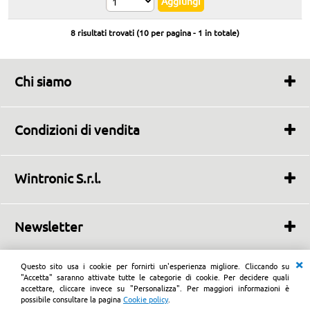
8 risultati trovati (10 per pagina - 1 in totale)
Chi siamo
Chi siamo
Dove siamo
Condizioni di vendita
Contatti
Condizioni di vendita
Garanzie e resi
Wintronic S.r.l.
Garanzia del Produttore
Via Badino, 205/211
Privacy Policy
04019
Terracina
(LT)
Newsletter
0773.721013 Whatsapp 320.6781375
P.IVA 02439390598
info@wintronic.it
© Wintronic S.r.l.
Questo sito usa i cookie per fornirti un'esperienza migliore. Cliccando su
"Accetta" saranno attivate tutte le categorie di cookie. Per decidere quali
accettare, cliccare invece su "Personalizza". Per maggiori informazioni è
Wintronic negozio di informatrica, software, elettrodomestici
possibile consultare la pagina
Cookie policy
.
e telefonia con laboratorio per riparazioni