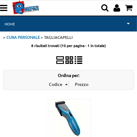
HOME
CURA PERSONALE
TAGLIACAPELLI
NOTEBOOK-TABLET-PC
8 risultati trovati (10 per pagina - 1 in totale)
STAMPANTI E SCANNER
GAMING
Ordina per:
TELEFONIA
TV E MONITOR
MONDO APPLE
MOBILITA' ELETTRICA